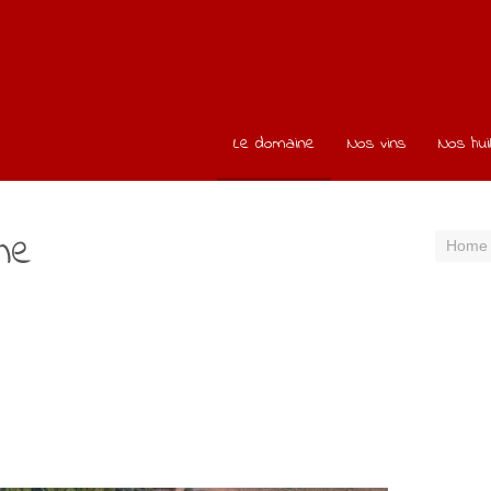
Le domaine
Nos vins
Nos hui
ne
Home